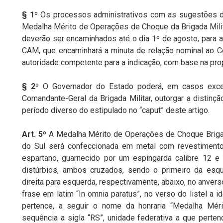
§ 1º
Os processos administrativos com as sugestões d
Medalha Mérito de Operações de Choque da Brigada Milit
deverão ser encaminhados até o dia 1º de agosto, para 
CAM, que encaminhará a minuta de relação nominal ao
C
autoridade competente para a indicação, com base na pr
§ 2º
O Governador do Estado poderá, em casos exce
Comandante-Geral da Brigada Militar, outorgar a distinç
período diverso do estipulado no “caput” deste artigo.
Art. 5º
A Medalha Mérito de Operações de Choque Brigad
do Sul será confeccionada em metal com revestiment
espartano, guarnecido por um espingarda calibre 12 e 
distúrbios, ambos cruzados, sendo o primeiro da esqu
direita para
esquerda, respectivamente, abaixo, no
anverso
frase em latim “In omnia paratus”, no verso do listel a id
pertence, a seguir o nome da honraria “Medalha Mér
sequência a sigla “RS”, unidade federativa a que perte