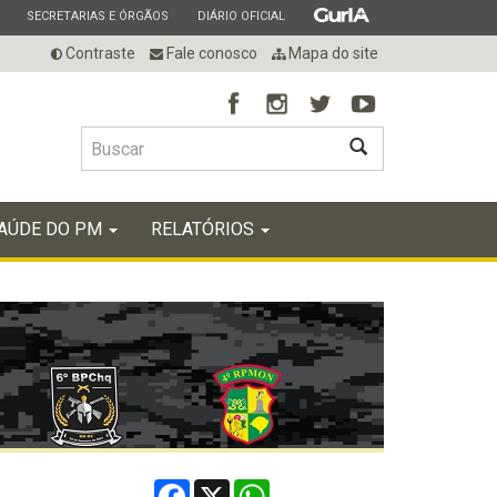
ESTADO
ESTADO
ESTADO
SECRETARIAS E ÓRGÃOS
DIÁRIO OFICIAL
Contraste
Fale conosco
Mapa do site
BUSCAR
AÚDE DO PM
RELATÓRIOS
Facebook
X
WhatsApp