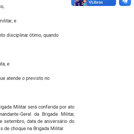
ço;
militar;
e
nto
disciplinar
ótimo,
quando
ta;
e
que
atende
o
previsto
no
ada Militar será conferida por ato
andante-Geral da Brigada
Militar,
e
setembro, data
de aniversário do
s de choque na Brigada Militar.