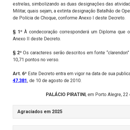
estrelas, simbolizando as duas designações das atividad
Militar, quais sejam, a extinta designação Batalhão de Op
de Polícia de Choque, conforme Anexo I deste Decreto.
§ 1º
À condecoração corresponderá um Diploma que o
Anexo II deste Decreto.
§
2º
Os
caracteres
serão descritos
em
fonte “clarendon”
10,71 pontos no verso.
Art.
6º
Este
Decreto
entra
em
vigor
na
data
de
sua
public
47.381
,
de 10 de agosto de 2010.
PALÁCIO PIRATINI
,
em
Porto
Alegre,
22
Agraciados em 2025