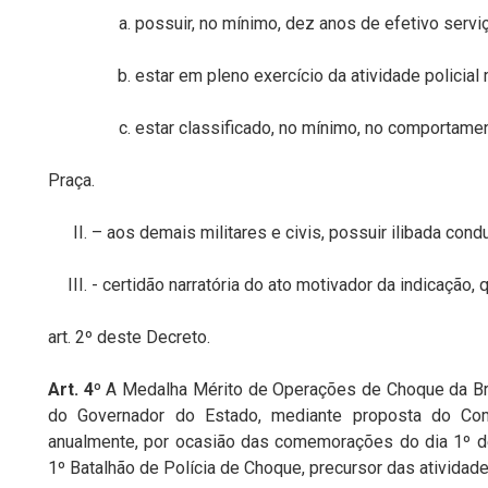
possuir,
no
mínimo, dez
anos de
efetivo
servi
estar em
pleno
exercício
da
atividade
policial
estar
classificado,
no
mínimo,
no
comportame
Praça.
–
aos
demais militares
e
civis,
possuir ilibada
condu
-
certidão
narratória
do
ato
motivador
da
indicação,
art.
2º
deste
Decreto.
Art. 4º
A Medalha Mérito de Operações de Choque da Brig
do Governador do Estado, mediante proposta do Com
anualmente,
por
ocasião
das comemorações do dia
1º d
1º Batalhão de Polícia de Choque, precursor das atividade