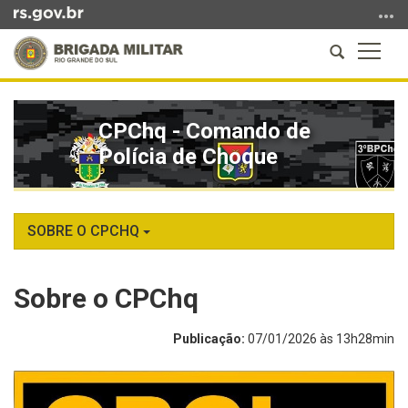
Ir
para
Abrir
Altern
o
a
a
conteúdo
Início
busca
naveg
Ir
do
para
CPChq - Comando de
conteúdo
o
Polícia de Choque
menu
Ir
para
a
SOBRE O CPCHQ
busca
Sobre o CPChq
Publicação:
07/01/2026 às 13h28min