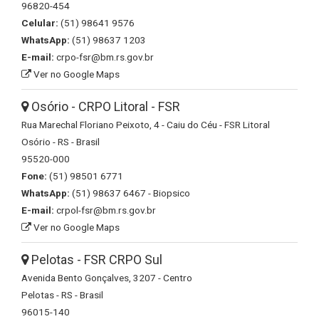
96820-454
Celular:
(51) 98641 9576
WhatsApp:
(51) 98637 1203
E-mail:
crpo-fsr@bm.rs.gov.br
Ver no Google Maps
Osório - CRPO Litoral - FSR
Rua Marechal Floriano Peixoto, 4 - Caiu do Céu - FSR Litoral
Osório - RS - Brasil
95520-000
Fone:
(51) 98501 6771
WhatsApp:
(51) 98637 6467 - Biopsico
E-mail:
crpol-fsr@bm.rs.gov.br
Ver no Google Maps
Pelotas - FSR CRPO Sul
Avenida Bento Gonçalves, 3207 - Centro
Pelotas - RS - Brasil
96015-140