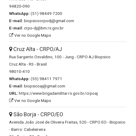
94820-090
WhatsApp:
(51) 98449 7200
E-mail:
biopsicocrpodj@gmail.com
E-mail:
crpo-dj@bm.rs.gov.br
Ver no Google Maps
Cruz Alta - CRPO/AJ
Rua Sargento Osvaldino, 100 - Jung - CRPO AJ Biopsico
Cruz Alta - RS - Brasil
98010-410
WhatsApp:
(55) 98411 7971
E-mail:
biopsicoaj@gmail.com
URL:
https://www.brigadamilitar.rs.gov.br/crpoaj
Ver no Google Maps
São Borja - CRPO/EO
Avenida João José de Oliveira Freitas, 520 - CRPO EO - Biopsico
- Bairro: Cabeleireira