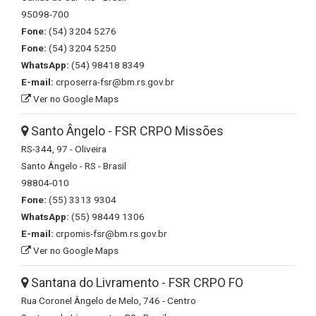
95098-700
Fone:
(54) 3204 5276
Fone:
(54) 3204 5250
WhatsApp:
(54) 98418 8349
E-mail:
crposerra-fsr@bm.rs.gov.br
Ver no Google Maps
Santo Ângelo - FSR CRPO Missões
RS-344, 97 - Oliveira
Santo Ângelo - RS - Brasil
98804-010
Fone:
(55) 3313 9304
WhatsApp:
(55) 98449 1306
E-mail:
crpomis-fsr@bm.rs.gov.br
Ver no Google Maps
Santana do Livramento - FSR CRPO FO
Rua Coronel Ângelo de Melo, 746 - Centro