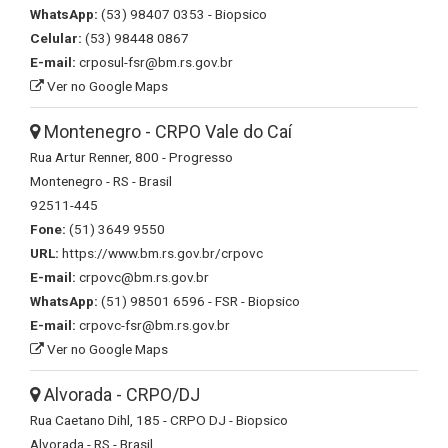
WhatsApp:
(53) 98407 0353 - Biopsico
Celular:
(53) 98448 0867
E-mail:
crposul-fsr@bm.rs.gov.br
Ver no Google Maps
Montenegro - CRPO Vale do Caí
Rua Artur Renner, 800 - Progresso
Montenegro - RS - Brasil
92511-445
Fone:
(51) 3649 9550
URL:
https://www.bm.rs.gov.br/crpovc
E-mail:
crpovc@bm.rs.gov.br
WhatsApp:
(51) 98501 6596 - FSR - Biopsico
E-mail:
crpovc-fsr@bm.rs.gov.br
Ver no Google Maps
Alvorada - CRPO/DJ
Rua Caetano Dihl, 185 - CRPO DJ - Biopsico
Alvorada - RS - Brasil