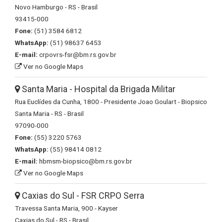
Novo Hamburgo - RS - Brasil
93415-000
Fone:
(51) 3584 6812
WhatsApp:
(51) 98637 6453
E-mail:
crpovrs-fsr@bm.rs.gov.br
Ver no Google Maps
Santa Maria - Hospital da Brigada Militar
Rua Euclídes da Cunha, 1800 - Presidente Joao Goulart - Biopsico
Santa Maria - RS - Brasil
97090-000
Fone:
(55) 3220 5763
WhatsApp:
(55) 98414 0812
E-mail:
hbmsm-biopsico@bm.rs.gov.br
Ver no Google Maps
Caxias do Sul - FSR CRPO Serra
Travessa Santa Maria, 900 - Kayser
Caxias do Sul - RS - Brasil