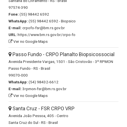
Santana do Livramento - RS - Brasil
97574-390
Fone:
(55) 98442 6592
WhatsApp:
(55) 98442 6592 - Biopsico
E-mail:
crpofo-fsr@bm.rs.gov.br
URL:
https://www.bm.rs.gov.br/crpo-fo
Ver no Google Maps
Passo Fundo - CRPO Planalto Biopsicossocial
Avenida Presidente Vargas, 1501 - São Cristovão - 3º RPMON
Passo Fundo - RS - Brasil
99070-000
WhatsApp:
(54) 98432-6612
E-mail:
3rpmon-fsr@bm.rs.gov.br
Ver no Google Maps
Santa Cruz - FSR CRPO VRP
Avenida João Pessoa, 405 - Centro
Santa Cruz do Sul - RS - Brasil