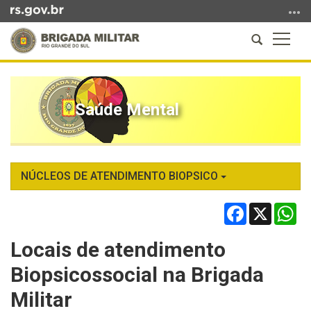
Ir
para
Abrir
Altern
o
a
a
conteúdo
Início
busca
naveg
Ir
do
para
conteúdo
Saúde Mental
o
menu
Ir
para
a
NÚCLEOS DE ATENDIMENTO BIOPSICO
busca
Facebook
X
Wh
Locais de atendimento
Biopsicossocial na Brigada
Militar