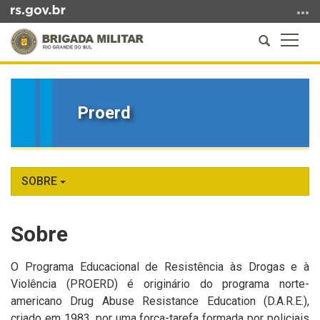
Ir
para
Abrir
Altern
o
a
a
conteúdo
Início
busca
naveg
Ir
do
para
conteúdo
Proerd
o
menu
Ir
para
a
SOBRE
busca
Sobre
O Programa Educacional de Resistência às Drogas e à
Violência (PROERD) é originário do programa norte-
americano Drug Abuse Resistance Education (D.A.R.E.),
criado em 1983, por uma força-tarefa formada por policiais