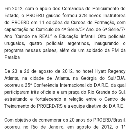
Em 2012, com o apoio dos Comandos de Policiamento do
Estado, o PROERD gaúcho formou 328 novos Instrutores
do PROERD em 11 edições de Cursos de Formação, com
capacitação no Currículo de 4ª Série/5º Ano, de 6ª Série/7º
Ano “Caindo na REAL” e Educação Infantil. Oito policiais
uruguaios, quatro policiais argentinos, inaugurando o
programa nesses países, além de um soldado da PM da
Paraíba.
De 23 a 26 de agosto de 2012, no hotel Hyatt Regency
Atlanta, na cidade de Atlanta, na Geórgia do Sul/EUA,
ocorreu a 25ª Conferência Internacional do D.A.R.E., da qual
participaram três oficiais e um praça do Rio Grande do Sul,
estreitando e fortalecendo a relação entre o Centro de
Treinamento do PROERD/RS e a equipe diretiva do D.A.R.E..
Com objetivo de comemorar os 20 anos do PROERD/Brasil,
ocorreu, no Rio de Janeiro, em agosto de 2012, o 1º