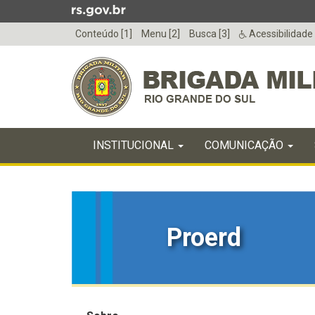
Ir
para
Conteúdo [1]
Menu [2]
Busca [3]
Acessibilidade
o
conteúdo
Ir
para
o
menu
Início
Ir
INICIAL
INSTITUCIONAL
COMUNICAÇÃO
do
para
menu
Início
a
do
busca
conteúdo
Proerd