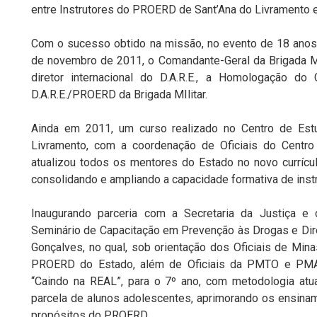
entre Instrutores do PROERD de Sant’Ana do Livramento e 
Com o sucesso obtido na missão, no evento de 18 an
de novembro de 2011, o Comandante-Geral da Brigada Mi
diretor internacional do D.A.R.E., a Homologação do 
D.A.R.E./PROERD da Brigada MIlitar.
Ainda em 2011, um curso realizado no Centro de Estu
Livramento, com a coordenação de Oficiais do Centro
atualizou todos os mentores do Estado no novo currícu
consolidando e ampliando a capacidade formativa de instr
Inaugurando parceria com a Secretaria da Justiça e
Seminário de Capacitação em Prevenção às Drogas e Di
Gonçalves, no qual, sob orientação dos Oficiais de Mina
PROERD do Estado, além de Oficiais da PMTO e PMAL,
“Caindo na REAL”, para o 7º ano, com metodologia atu
parcela de alunos adolescentes, aprimorando os ensina
propósitos do PROERD.