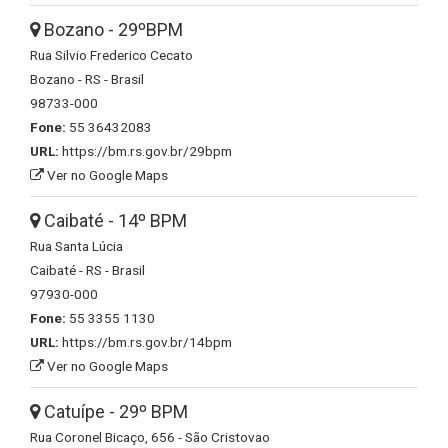
Bozano - 29ºBPM
Rua Silvio Frederico Cecato
Bozano - RS - Brasil
98733-000
Fone:
55 36432083
URL:
https://bm.rs.gov.br/29bpm
Ver no Google Maps
Caibaté - 14º BPM
Rua Santa Lúcia
Caibaté - RS - Brasil
97930-000
Fone:
55 3355 1130
URL:
https://bm.rs.gov.br/14bpm
Ver no Google Maps
Catuípe - 29º BPM
Rua Coronel Bicaço, 656 - São Cristovao