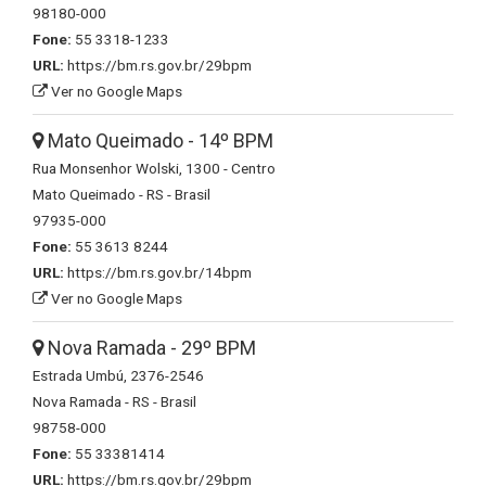
98180-000
Fone:
55 3318-1233
URL:
https://bm.rs.gov.br/29bpm
Ver no Google Maps
Mato Queimado - 14º BPM
Rua Monsenhor Wolski, 1300 - Centro
Mato Queimado - RS - Brasil
97935-000
Fone:
55 3613 8244
URL:
https://bm.rs.gov.br/14bpm
Ver no Google Maps
Nova Ramada - 29º BPM
Estrada Umbú, 2376-2546
Nova Ramada - RS - Brasil
98758-000
Fone:
55 33381414
URL:
https://bm.rs.gov.br/29bpm