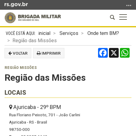
Ir
para
Abrir
Altern
o
a
a
conteúdo
Início
busca
naveg
Ir
inicial
Serviços
Onde tem BM?
do
para
Região das Missões
conteúdo
o
Facebook
X
Wh
VOLTAR
IMPRIMIR
menu
Ir
REGIÃO MISSÕES
para
Região das Missões
a
busca
LOCAIS
Ajuricaba - 29º BPM
Rua Floriano Peixoto, 701 - João Carlini
Ajuricaba - RS - Brasil
98750-000