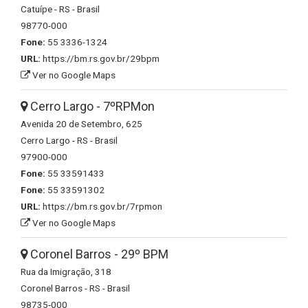
Catuípe - RS - Brasil
98770-000
Fone:
55 3336-1324
URL:
https://bm.rs.gov.br/29bpm
Ver no Google Maps
Cerro Largo - 7ºRPMon
Avenida 20 de Setembro, 625
Cerro Largo - RS - Brasil
97900-000
Fone:
55 33591433
Fone:
55 33591302
URL:
https://bm.rs.gov.br/7rpmon
Ver no Google Maps
Coronel Barros - 29º BPM
Rua da Imigração, 318
Coronel Barros - RS - Brasil
98735-000