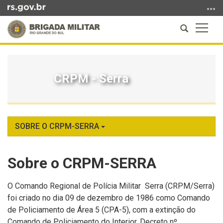
Ir
para
Abrir
Altern
o
a
a
conteúdo
Início
busca
naveg
Ir
do
para
conteúdo
CRPM - Serra
o
menu
Ir
para
a
SOBRE O CRPM-SERRA
busca
Sobre o CRPM-SERRA
O Comando Regional de Polícia Militar Serra (CRPM/Serra)
foi criado no dia 09 de dezembro de 1986 como Comando
de Policiamento de Área 5 (CPA-5), com a extinção do
Comando de Policiamento do Interior, Decreto nº