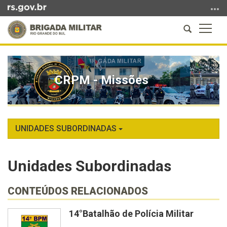
Ir
para
Abrir
Altern
o
a
a
conteúdo
Início
busca
naveg
Ir
do
para
conteúdo
CRPM - Missões
o
menu
Ir
para
a
UNIDADES SUBORDINADAS
busca
Unidades Subordinadas
CONTEÚDOS RELACIONADOS
14°Batalhão de Polícia Militar