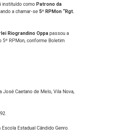
oi instituído como
Patrono da
sando a chamar-se
5º RPMon “Rgt.
rlei Riograndino Oppa
passou a
do 5º RPMon, conforme Boletim
a José Caetano de Melo, Vila Nova,
92.
a Escola Estadual Cândido Genro.