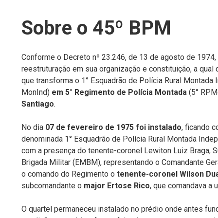
Sobre o 45º BPM
Conforme o Decreto nº 23.246, de 13 de agosto de 1974, 
reestruturação em sua organização e constituição, a qual co
que transforma o 1° Esquadrão de Polícia Rural Montada 
MonInd)
em 5° Regimento de Polícia Montada
(5° RPM
Santiago
.
No dia
07 de fevereiro de 1975 foi instalado
, ficando 
denominada 1° Esquadrão de Polícia Rural Montada Indepe
com a presença do tenente-coronel Lewiton Luiz Braga, 
Brigada Militar (EMBM), representando o Comandante Ger
o comando do Regimento o
tenente-coronel Wilson Du
subcomandante o
major Ertose Rico
, que comandava a u
O quartel permaneceu instalado no prédio onde antes fu