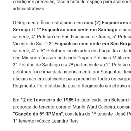
condições precárias, face a falta de espaço para acom
administrativas.
O Regimento ficou estruturado em
dois (2) Esquadrões
Serviço
. O
1° Esquadrão com sede em Santiago
e assi
na sede, 4° Pelotão em São Francisco de Assis, 5° Pelot
Vicente do Sul. O
2° Esquadrão com sede em São Borj
na sede, 4° e 5° Pelotões localizados em Itaqui. As cid
das Missões ficaram sediando Grupos Policiais Militares
2° Pelotão de Santiago e a 2ª pertencente ao 2° Pelotão d
pelotões foi comandada interinamente por Sargentos, te
oficiais não era suficiente para preencher todos os cargo
Regimento. Foi distribuído para o Regimento um efetivo i
Em
12 de fevereiro de 1985
foi publicado, em Boletim I
proposta do tenente-coronel Murilo Ward Caldeira, coma
“Canção do 5º RPMon”
, com letra do 1º tenente José 
1º tenente músico Leandro Reis.