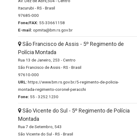
Av. Dez de Abril,504 - Centro
Itacurubi - RS - Brasil
97685-000
Fone/FAX:
55-33661158
E-mail:
opmita@bm.rs.gov.br
São Francisco de Assis - 5º Regimento de
Polícia Montada
Rua 13 de Janeiro, 253 - Centro
São Francisco de Assis - RS - Brasil
97610-000
URL:
https://www.bm.rs.gov.br/5-regimento-de-policia-
montada-regimento-coronel-peracchi
Fone:
55 - 3252.1230
São Vicente do Sul - 5º Regimento de Polícia
Montada
Rua 7 de Setembro, 543
São Vicente do Sul - RS - Brasil