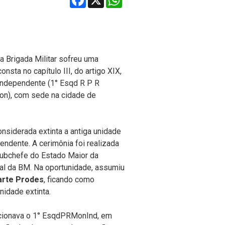
a Brigada Militar sofreu uma
nsta no capítulo III, do artigo XIX,
Independente (1° Esqd R P R
on), com sede na cidade de
considerada extinta a antiga unidade
ndente. A cerimônia foi realizada
Subchefe do Estado Maior da
al da BM. Na oportunidade, assumiu
arte Prodes
, ficando como
nidade extinta.
ncionava o 1° EsqdPRMonInd, em