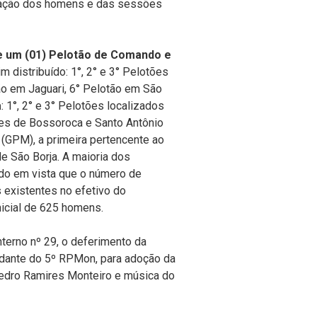
odação dos homens e das sessões
 e um (01) Pelotão de Comando e
m distribuído: 1°, 2° e 3° Pelotões
ão em Jaguari, 6° Pelotão em São
a
: 1°, 2° e 3° Pelotões localizados
ades de Bossoroca e Santo Antônio
 (GPM), a primeira pertencente ao
e São Borja. A maioria dos
ndo em vista que o número de
s existentes no efetivo do
nicial de 625 homens.
nterno nº 29, o deferimento da
ndante do 5º RPMon, para adoção da
Pedro Ramires Monteiro e música do