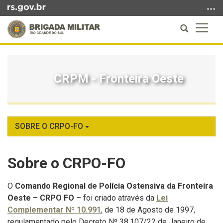
Ir
para
Abrir
Altern
o
a
a
conteúdo
Início
busca
naveg
Ir
do
para
conteúdo
CRPM - Fronteira Oeste
o
menu
Ir
para
a
SOBRE O CRPO-FO
busca
Sobre o CRPO-FO
O
Comando Regional de Polícia Ostensiva da Fronteira
Oeste – CRPO FO
– foi criado através da
Lei
Complementar Nº 10.991
, de 18 de Agosto de 1997,
regulamentado pelo Decreto Nº 38.107/22 de Janeiro de