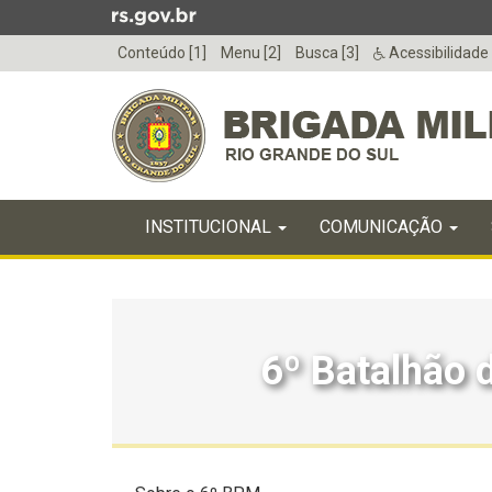
Ir
para
Conteúdo [1]
Menu [2]
Busca [3]
Acessibilidade
o
conteúdo
Ir
para
o
menu
Início
Ir
INICIAL
INSTITUCIONAL
COMUNICAÇÃO
do
para
menu
Início
a
do
busca
conteúdo
6º Batalhão d