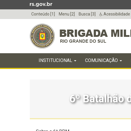
Ir
para
Conteúdo [1]
Menu [2]
Busca [3]
Acessibilidade
o
conteúdo
Ir
para
o
menu
Início
Ir
INICIAL
INSTITUCIONAL
COMUNICAÇÃO
do
para
menu
Início
a
do
busca
conteúdo
6º Batalhão d