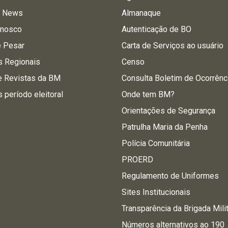
a News
Almanaque
onosco
Autenticação de BO
e Pesar
Carta de Serviços ao usuário
s Regionais
Censo
e Revistas da BM
Consulta Boletim de Ocorrênc
s período eleitoral
Onde tem BM?
Orientações de Segurança
Patrulha Maria da Penha
Polícia Comunitária
PROERD
Regulamento de Uniformes
Sites Institucionais
Transparência da Brigada Mili
Números alternativos ao 190